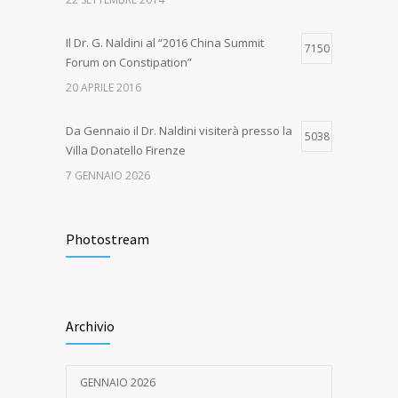
Il Dr. G. Naldini al “2016 China Summit
7150
Forum on Constipation”
20 APRILE 2016
Da Gennaio il Dr. Naldini visiterà presso la
5038
Villa Donatello Firenze
7 GENNAIO 2026
Grande successo per il “1st International
4663
Congress on the Multidisciplinary
Photostream
Management of Pelvic Floor Disease
13 FEBBRAIO 2017
Archivio
Da Settembre il Dr. Naldini visiterà presso
4622
la Casa di Cura di San Rossore
21 AGOSTO 2024
GENNAIO 2026