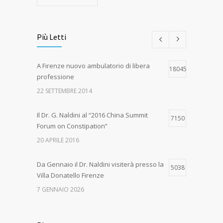
Più Letti
A Firenze nuovo ambulatorio di libera
18045
professione
22 SETTEMBRE 2014
Il Dr. G. Naldini al “2016 China Summit
7150
Forum on Constipation”
20 APRILE 2016
Da Gennaio il Dr. Naldini visiterà presso la
5038
Villa Donatello Firenze
7 GENNAIO 2026
Grande successo per il “1st International
4663