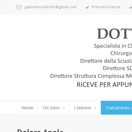
gabrielenaldini65@gmail.com
Prenota Firenze
Home
Chi Sono
I Sintomi
Trattamento 