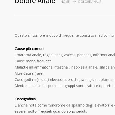
Dolore Anale
HOME
DOLORE ANALE
Questo sintomo è motivo di frequente consulto medico, nu
Cause più comuni
Ematoma anale, ragadi anali, ascessi perianali, infezioni anali
Cause meno frequenti
Malattie infiammatorie intestinali, neoplasia anale, sifilide a
Altre Cause (rare)
Coccigodinia (s. degli elevatori), proctalgia fugace, dolore an
Mentre le cause dei primi due gruppi sono trattate opportuname
Coccigodinia
È anche nota come “Sindrome da spasmo degli elevatori” e col
essere molto irrequieti quando sono seduti.