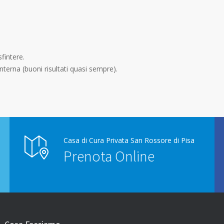
sfintere.
nterna (buoni risultati quasi sempre).
Casa di Cura Privata San Rossore di Pisa
Prenota Online