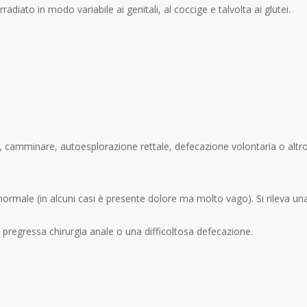
radiato in modo variabile ai genitali, al coccige e talvolta ai glutei.
 camminare, autoesplorazione rettale, defecazione volontaria o altro). U
 normale (in alcuni casi è presente dolore ma molto vago). Si rileva 
pregressa chirurgia anale o una difficoltosa defecazione.