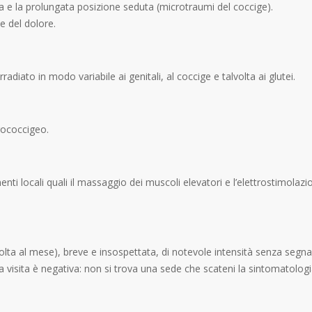
ea e la prolungata posizione seduta (microtraumi del coccige).
e del dolore.
radiato in modo variabile ai genitali, al coccige e talvolta ai glutei.
rococcigeo.
nti locali quali il massaggio dei muscoli elevatori e l’elettrostimolazion
 volta al mese), breve e insospettata, di notevole intensità senza se
La visita è negativa: non si trova una sede che scateni la sintomatologi