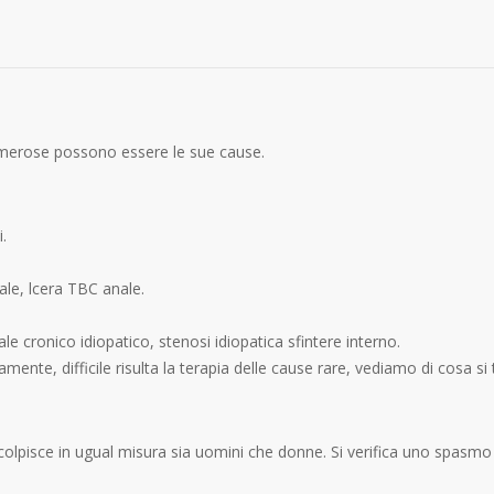
merose possono essere le sue cause.
.
nale, lcera TBC anale.
ale cronico idiopatico, stenosi idiopatica sfintere interno.
nte, difficile risulta la terapia delle cause rare, vediamo di cosa si t
pisce in ugual misura sia uomini che donne. Si verifica uno spasmo de