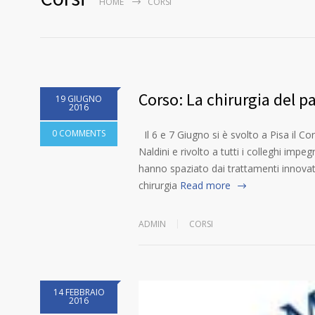
HOME
CORSI
Corso: La chirurgia del p
19 GIUGNO
2016
0 COMMENTS
Il 6 e 7 Giugno si è svolto a Pisa il Co
Naldini e rivolto a tutti i colleghi impeg
hanno spaziato dai trattamenti innovativi
chirurgia
Read more
ADMIN
CORSI
14 FEBBRAIO
2016