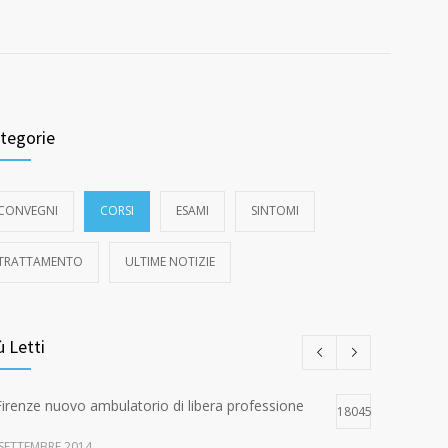
tegorie
CONVEGNI
CORSI
ESAMI
SINTOMI
TRATTAMENTO
ULTIME NOTIZIE
ù Letti
Firenze nuovo ambulatorio di libera professione
18045
 SETTEMBRE 2014