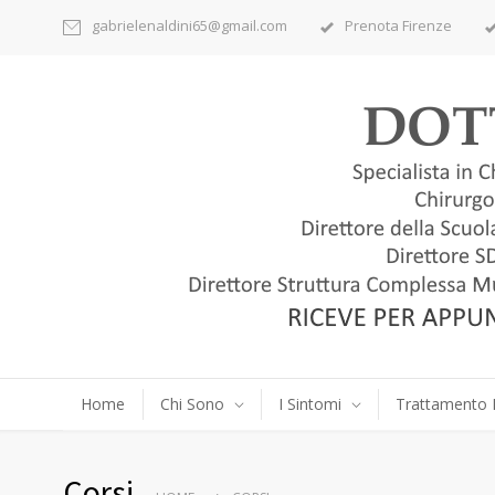
gabrielenaldini65@gmail.com
Prenota Firenze
Home
Chi Sono
I Sintomi
Trattamento 
Corsi