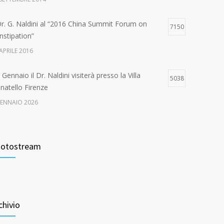
 Dr. G. Naldini al “2016 China Summit Forum on
7150
nstipation”
APRILE 2016
Gennaio il Dr. Naldini visiterà presso la Villa
5038
natello Firenze
GENNAIO 2026
ande successo per il “1st International Congress on
4663
e Multidisciplinary Management of Pelvic Floor
otostream
sease
 FEBBRAIO 2017
Settembre il Dr. Naldini visiterà presso la Casa di
4622
ra di San Rossore
chivio
 AGOSTO 2024