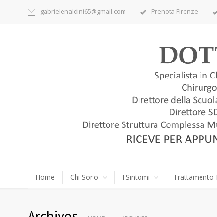
gabrielenaldini65@gmail.com
Prenota Firenze
Home
Chi Sono
I Sintomi
Trattamento 
Archives