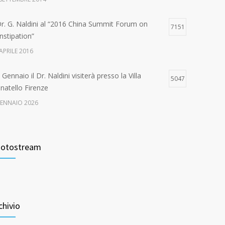
 Dr. G. Naldini al “2016 China Summit Forum on
7151
nstipation”
APRILE 2016
Gennaio il Dr. Naldini visiterà presso la Villa
5047
natello Firenze
GENNAIO 2026
ande successo per il “1st International Congress on
4663
e Multidisciplinary Management of Pelvic Floor
otostream
sease
 FEBBRAIO 2017
Settembre il Dr. Naldini visiterà presso la Casa di
4625
ra di San Rossore
chivio
 AGOSTO 2024