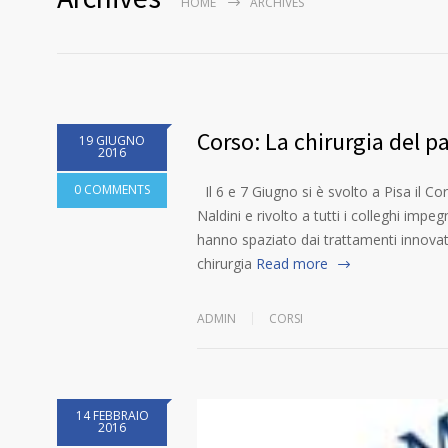
HOME
ARCHIVES
Corso: La chirurgia del p
19 GIUGNO
2016
0 COMMENTS
Il 6 e 7 Giugno si è svolto a Pisa il Co
Naldini e rivolto a tutti i colleghi impeg
hanno spaziato dai trattamenti innovativi
chirurgia
Read more
ADMIN
CORSI
14 FEBBRAIO
2016