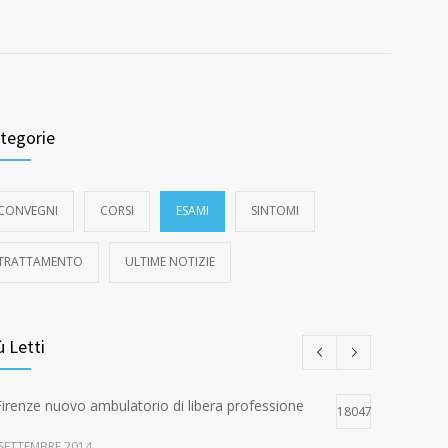
tegorie
CONVEGNI
CORSI
ESAMI
SINTOMI
TRATTAMENTO
ULTIME NOTIZIE
ù Letti
Firenze nuovo ambulatorio di libera professione
18047
 SETTEMBRE 2014