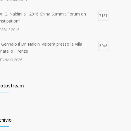
 Dr. G. Naldini al “2016 China Summit Forum on
7151
nstipation”
APRILE 2016
Gennaio il Dr. Naldini visiterà presso la Villa
5045
natello Firenze
GENNAIO 2026
ande successo per il “1st International Congress on
4663
e Multidisciplinary Management of Pelvic Floor
otostream
sease
 FEBBRAIO 2017
Settembre il Dr. Naldini visiterà presso la Casa di
4623
ra di San Rossore
chivio
 AGOSTO 2024