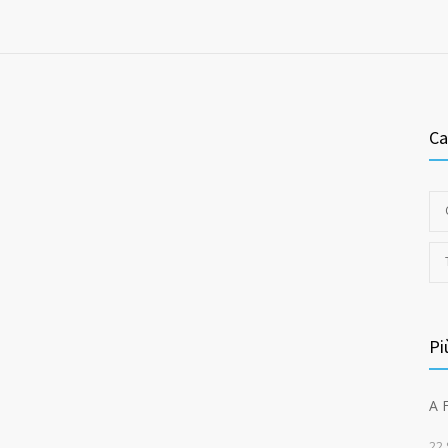
Ca
Pi
A 
22