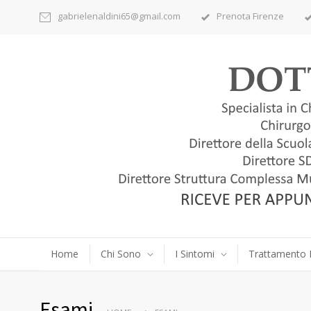
gabrielenaldini65@gmail.com
Prenota Firenze
Home
Chi Sono
I Sintomi
Trattamento 
Esami