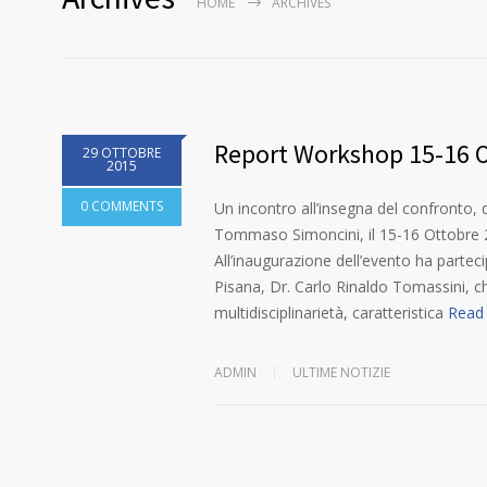
HOME
ARCHIVES
Report Workshop 15-16 
29 OTTOBRE
2015
0 COMMENTS
Un incontro all’insegna del confronto, q
Tommaso Simoncini, il 15-16 Ottobre 20
All’inaugurazione dell’evento ha parteci
Pisana, Dr. Carlo Rinaldo Tomassini, 
multidisciplinarietà, caratteristica
Read
ADMIN
ULTIME NOTIZIE