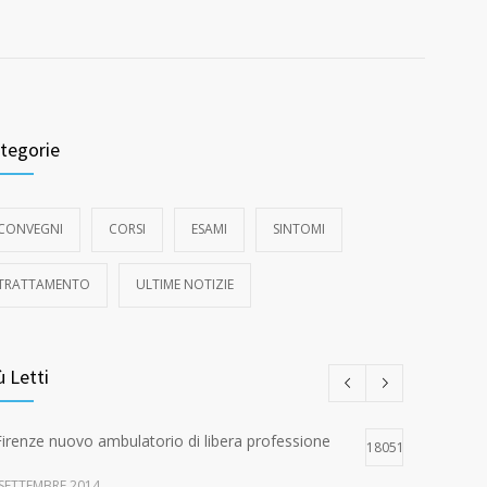
tegorie
CONVEGNI
CORSI
ESAMI
SINTOMI
TRATTAMENTO
ULTIME NOTIZIE
ù Letti
Firenze nuovo ambulatorio di libera professione
18051
 SETTEMBRE 2014