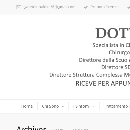
gabrielenaldini65@gmail.com
Prenota Firenze
Home
Chi Sono
I Sintomi
Trattamento 
Archives