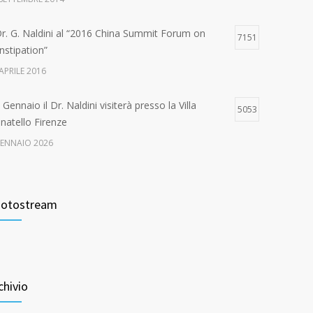
 Dr. G. Naldini al “2016 China Summit Forum on
7151
nstipation”
APRILE 2016
Gennaio il Dr. Naldini visiterà presso la Villa
5053
natello Firenze
GENNAIO 2026
ande successo per il “1st International Congress on
4666
e Multidisciplinary Management of Pelvic Floor
otostream
sease
 FEBBRAIO 2017
Settembre il Dr. Naldini visiterà presso la Casa di
4631
ra di San Rossore
chivio
 AGOSTO 2024