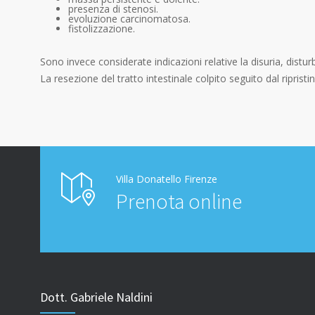
presenza di stenosi.
evoluzione carcinomatosa.
fistolizzazione.
Sono invece considerate indicazioni relative la disuria, distur
La resezione del tratto intestinale colpito seguito dal riprist
Villa Donatello Firenze
Prenota online
Dott. Gabriele Naldini