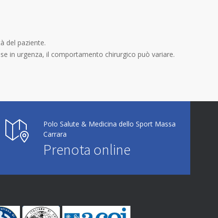
tà del paziente.
cie se in urgenza, il comportamento chirurgico può variare.
Polo Salute & Medicina dello Sport Massa
Carrara
Prenota online