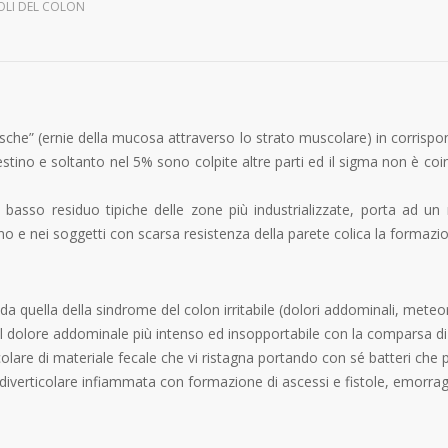
OLI DEL COLON
asche” (ernie della mucosa attraverso lo strato muscolare) in corrispon
estino e soltanto nel 5% sono colpite altre parti ed il sigma non è co
 basso residuo tipiche delle zone più industrializzate, porta ad un 
ano e nei soggetti con scarsa resistenza della parete colica la formazio
 da quella della sindrome del colon irritabile (dolori addominali, meteori
ed il dolore addominale più intenso ed insopportabile con la comparsa di 
rticolare di materiale fecale che vi ristagna portando con sé batteri c
verticolare infiammata con formazione di ascessi e fistole, emorragie 