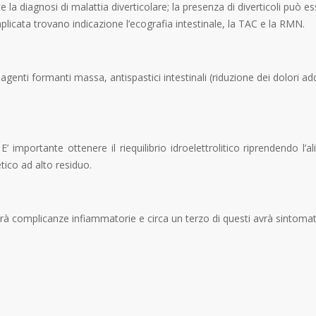
la diagnosi di malattia diverticolare; la presenza di diverticoli può 
mplicata trovano indicazione l’ecografia intestinale, la TAC e la RMN.
genti formanti massa, antispastici intestinali (riduzione dei dolori ad
. E’ importante ottenere il riequilibrio idroelettrolitico riprendendo 
tico ad alto residuo.
perà complicanze infiammatorie e circa un terzo di questi avrà sintomat