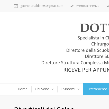
gabrielenaldini65@gmail.com
Prenota Firenze
Home
Chi Sono
I Sintomi
Trattamento 