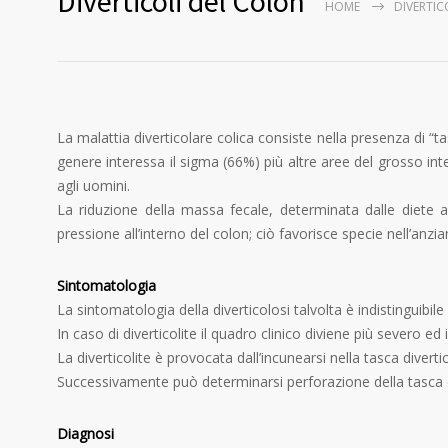
Diverticoli del Colon
HOME
DIVERTIC
La malattia diverticolare colica consiste nella presenza di “t
genere interessa il sigma (66%) più altre aree del grosso int
agli uomini.
La riduzione della massa fecale, determinata dalle diete a
pressione all’interno del colon; ciò favorisce specie nell’anzi
Sintomatologia
La sintomatologia della diverticolosi talvolta è indistinguibile
In caso di diverticolite il quadro clinico diviene più severo 
La diverticolite è provocata dall’incunearsi nella tasca dive
Successivamente può determinarsi perforazione della tasca di
Diagnosi