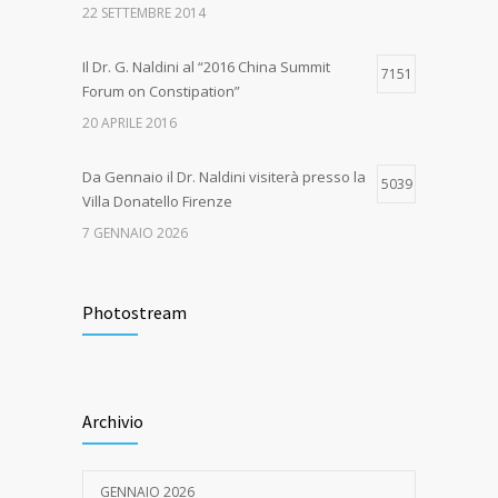
22 SETTEMBRE 2014
Il Dr. G. Naldini al “2016 China Summit
7151
Forum on Constipation”
20 APRILE 2016
Da Gennaio il Dr. Naldini visiterà presso la
5039
Villa Donatello Firenze
7 GENNAIO 2026
Grande successo per il “1st International
4663
Congress on the Multidisciplinary
Photostream
Management of Pelvic Floor Disease
13 FEBBRAIO 2017
Archivio
Da Settembre il Dr. Naldini visiterà presso
4623
la Casa di Cura di San Rossore
21 AGOSTO 2024
GENNAIO 2026