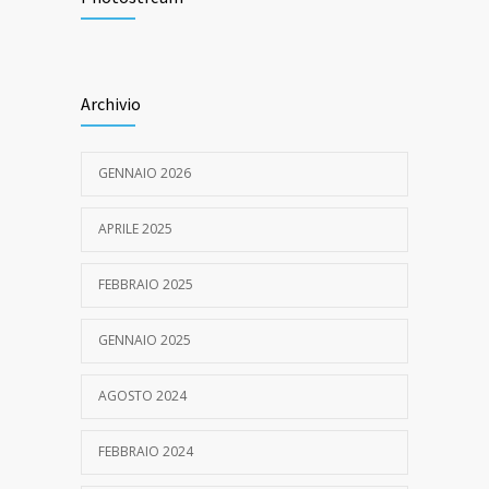
Management of Pelvic Floor Disease
13 FEBBRAIO 2017
Archivio
Da Settembre il Dr. Naldini visiterà presso
4630
la Casa di Cura di San Rossore
21 AGOSTO 2024
GENNAIO 2026
APRILE 2025
FEBBRAIO 2025
GENNAIO 2025
AGOSTO 2024
FEBBRAIO 2024