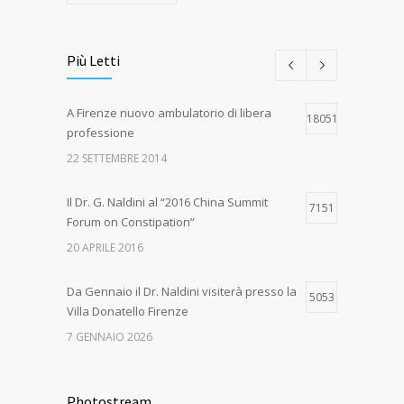
Più Letti
A Firenze nuovo ambulatorio di libera
18051
professione
22 SETTEMBRE 2014
Il Dr. G. Naldini al “2016 China Summit
7151
Forum on Constipation”
20 APRILE 2016
Da Gennaio il Dr. Naldini visiterà presso la
5053
Villa Donatello Firenze
7 GENNAIO 2026
Grande successo per il “1st International
4666
Congress on the Multidisciplinary
Photostream