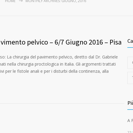
HOME
MONTHLY ARCHIVES: GIUGNO, 2016
avimento pelvico – 6/7 Giugno 2016 – Pisa
Ca
rso: La chirurgia del pavimento pelvico, diretto dal Dr. Gabriele
nati nella chirurgia proctologica in Italia. Gli argomenti trattati
 per le fistole anali e per i disturbi della continenza, alla
Pi
A 
22