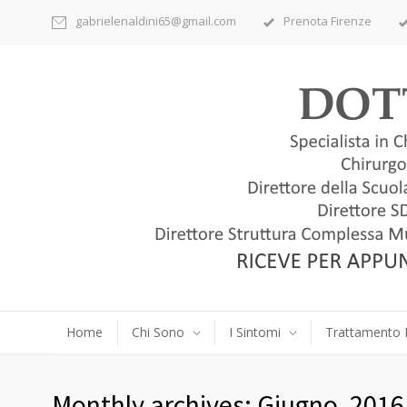
gabrielenaldini65@gmail.com
Prenota Firenze
Home
Chi Sono
I Sintomi
Trattamento 
Monthly archives: Giugno, 2016