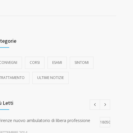
tegorie
CONVEGNI
CORSI
ESAMI
SINTOMI
TRATTAMENTO
ULTIME NOTIZIE
ù Letti
Firenze nuovo ambulatorio di libera professione
18050
 SETTEMBRE 2014