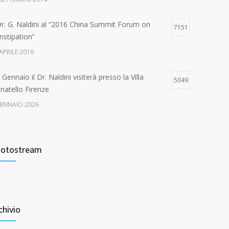
 Dr. G. Naldini al “2016 China Summit Forum on
7151
nstipation”
APRILE 2016
Gennaio il Dr. Naldini visiterà presso la Villa
5049
natello Firenze
GENNAIO 2026
ande successo per il “1st International Congress on
4663
e Multidisciplinary Management of Pelvic Floor
otostream
sease
 FEBBRAIO 2017
Settembre il Dr. Naldini visiterà presso la Casa di
4627
ra di San Rossore
chivio
 AGOSTO 2024