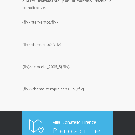
questo trattamento per aumentato rischio di
complicanze.
{flv}Intervento{/flv}
{flv}intervernto2{/flv}
{flv}rectocele_2006_5{/flv}
{flv}Schema_terapia con CCS{/flv}
Villa Donatello Firenze
Prenota online